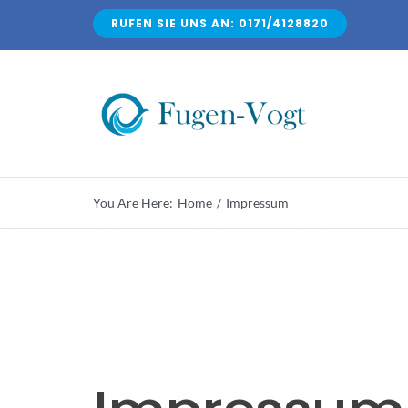
Zum
RUFEN SIE UNS AN: 0171/4128820
Inhalt
springen
You Are Here:
Home
Impressum